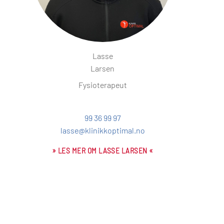
Lasse
Larsen
Fysioterapeut
99 36 99 97
lasse@klinikkoptimal.no
» LES MER OM LASSE LARSEN «