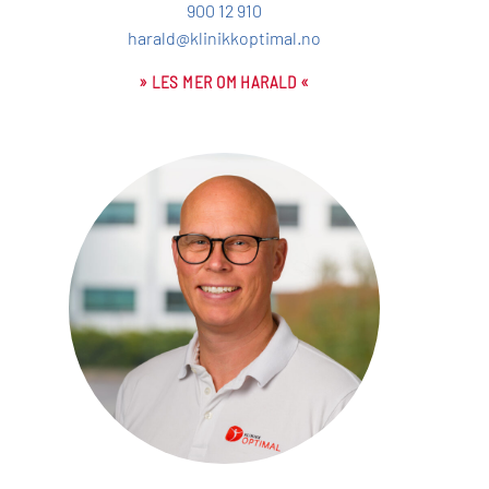
900 12 910
harald@klinikkoptimal.no
» LES MER OM HARALD «